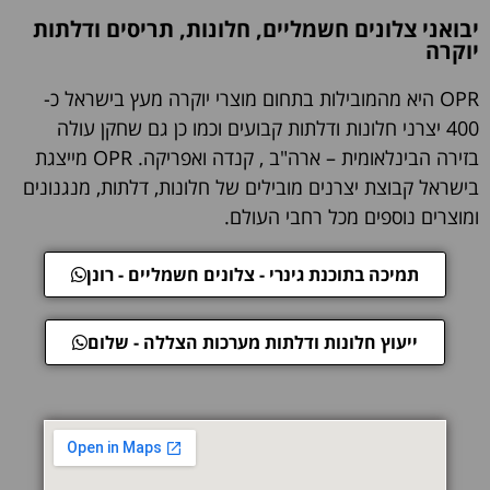
יבואני צלונים חשמליים, חלונות, תריסים ודלתות
יוקרה
OPR היא מהמובילות בתחום מוצרי יוקרה מעץ בישראל כ-
400 יצרני חלונות ודלתות קבועים וכמו כן גם שחקן עולה
בזירה הבינלאומית – ארה"ב , קנדה ואפריקה. OPR מייצגת
בישראל קבוצת יצרנים מובילים של חלונות, דלתות, מנגנונים
ומוצרים נוספים מכל רחבי העולם.
תמיכה בתוכנת גינרי - צלונים חשמליים - רונן
ייעוץ חלונות ודלתות מערכות הצללה - שלום