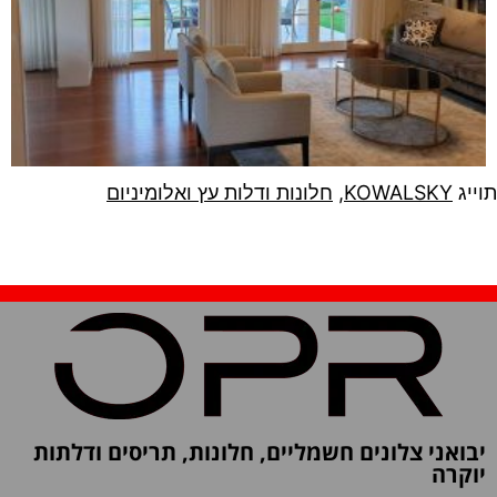
תוייג
KOWALSKY
,
חלונות ודלות עץ ואלומיניום
יבואני צלונים חשמליים, חלונות, תריסים ודלתות
יוקרה