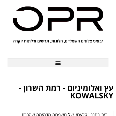
יבואני צלונים חשמליים, חלונות, תריסים ודלתות יוקרה
לקוחות מספרים על OPR
עץ ואלומיניום - רמת השרון -
KOWALSKY
בית בסגנון קלאסי, של משפחה מדהימה שהכרתי.