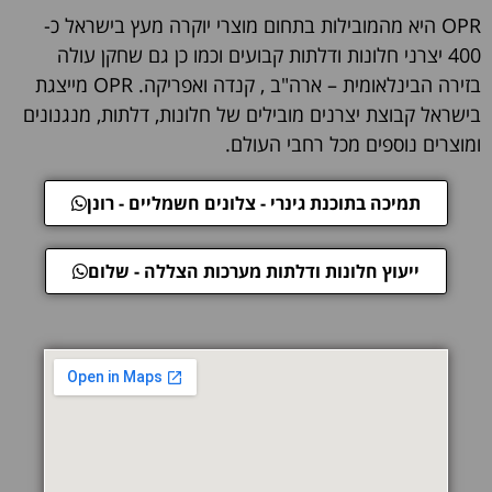
OPR היא מהמובילות בתחום מוצרי יוקרה מעץ בישראל כ-
400 יצרני חלונות ודלתות קבועים וכמו כן גם שחקן עולה
בזירה הבינלאומית – ארה"ב , קנדה ואפריקה. OPR מייצגת
בישראל קבוצת יצרנים מובילים של חלונות, דלתות, מנגנונים
ומוצרים נוספים מכל רחבי העולם.
תמיכה בתוכנת גינרי - צלונים חשמליים - רונן
ייעוץ חלונות ודלתות מערכות הצללה - שלום