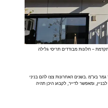
יות – דו משפחתי בהוד השרון – ALCON תוצרת חברת ALCON יוון בניה מתקדמת – חלונות מבודדים תריסי גלילה
 גמר בע"מ .בשנים האחרונות צצו להם בניני
בניין, ומאפשר לדייר, לקבוע היכן תהיה