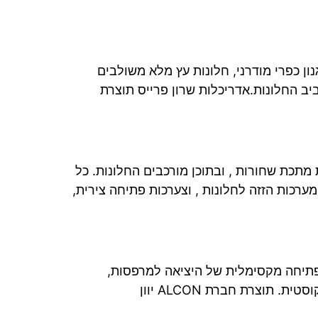
כביה , תוכנן בית בסגנון כפרי מודרני, חלונות עץ מלא משולבים
ביב החלונות.אדריכלות שרון פרייס תוצרת
מתכת שחורות , ובתוכן מורכבים החלונות. כל
ערכות תרמיות , הרם הזז – מערכת יחודית שפרופיל השליבה בין הכנפיים, צר מאוד: 40 ממ. מערכות הזזה לחלונות , וצערכות פתיחה צירית,
יבית, מעוצבת, הייתה דרישה לפתיחה מקסימלית של היציאה למרפסות,
וצרת חברת ALCON יוון