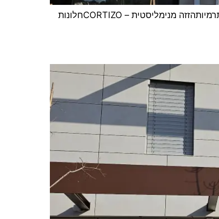
חלונות אלומיניום – מערכות תרמיות – וילה בסביון – ALCON תוצרת חברת ALCON יוון מערכות אלומיניום תרמיותהזזה מנימליסטית – CORTIZOחלונות