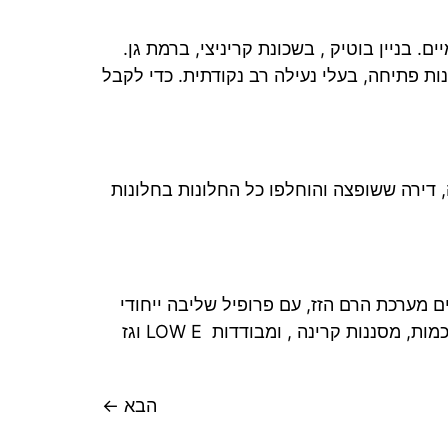
צרת חברת ALCON יוון חלונות אלומיניום – טרמיים. בניין בוטיק , בשכונת קריניצי, ברמת גן.
ונות פתיחה, בעלי נעילה רב נקודתית. כדי לקבל
ופה על העיר העתיקה, דירה ששופצה והוחלפו כל החלונות בחלונות
ת מערכות אלומיניום תרמיים מערכת הרם הזז, עם פרופיל שליבה ייחודי
צר 43 ממ בוצעה התקנה מיוחדת סמויה , לפי דרישת הלקוח דלת פתיחה כפולה פנימה , שימוש בזכוכיות חכמות, מסננות קרינה , ומבודדות LOW E וגז
הבא
←