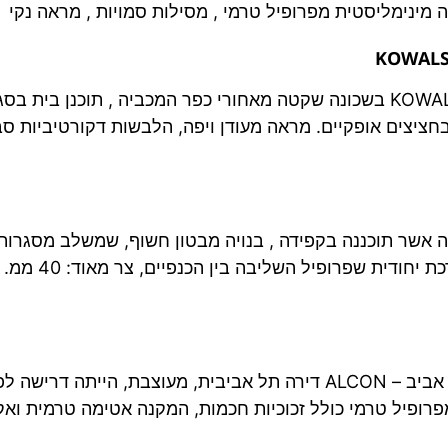
 מינימליסטית מפרופיל טרמי , מסילות סמויות , מראה נקי
חלונות ודלתות עץ ואלומיניום – רמת גן – KOWALSCY בשכונה שקטה מאחורי כפר המ
ת בחציצים אופקיים. מראה מעודן ויפה, הלבשות דקורטיביות ס
לה אשר תוכננה בקפידה , בנויה מבטון חשוף, שמשלב מסגרות 
המערכות הינן מ
דלתות אלומיניום הרמוניקה – שכונת ביצרון תל אביב – ALCON דירה תל אב
יל טרמי כולל זכוכיות חכמות, המקנה אטימה טרמית ואקוסטית. ת