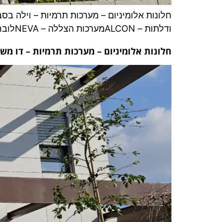
ודלתות – ALCONמערכות הצללה – NEVAלוברים הפעלה חשמלית – TAMILUZ
חלונות אלומיניום – מערכות תרמיות – דו משפחתי